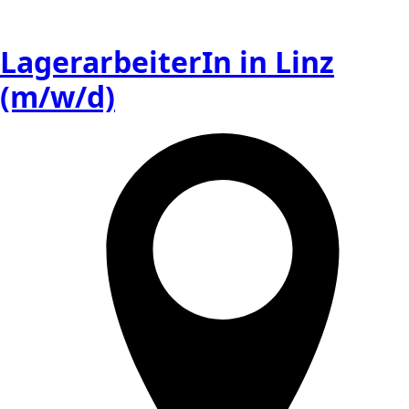
LagerarbeiterIn in Linz
(m/w/d)