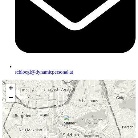
schloegl@dynamicpersonal.at
+
−