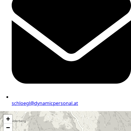
schloegl@dynamicpersonal.at
+
−