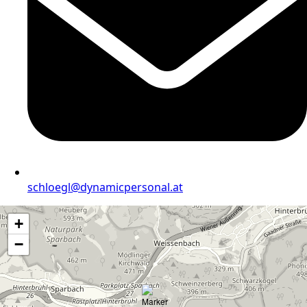
schloegl@dynamicpersonal.at
+
−